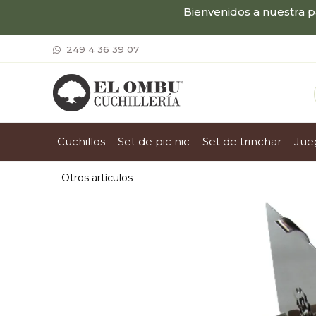
Bienvenidos a nuestra p
249 4 36 39 07
cuchillos
set de pic nic
set de trinchar
ju
Otros artículos