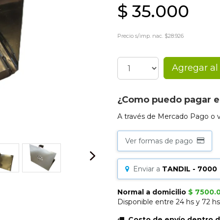
$ 35.000
Precio s/imp. nac. $28.926
Agregar al 
¿Como puedo pagar e
A través de Mercado Pago o ví
Ver formas de pago
Enviar a
TANDIL - 7000
Normal a domicilio
$
7500.
Disponible entre 24 hs y 72 h
Costo de envío dentro d