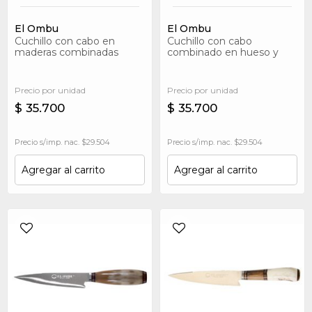
El Ombu
El Ombu
Cuchillo con cabo en
Cuchillo con cabo
maderas combinadas
combinado en hueso y
(guayuvira, mora,
distintas maderas,
cancharana, palo santo,
terminación en bronce
quebracho, etc)
Precio por unidad
Precio por unidad
$ 35.700
$ 35.700
Precio s/imp. nac. $29.504
Precio s/imp. nac. $29.504
Agregar al carrito
Agregar al carrito