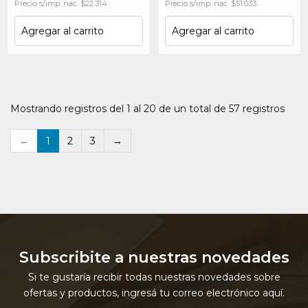
Precio s/imp. nac. $22.314
Precio s/imp. nac. $51.033
Agregar al carrito
Agregar al carrito
Mostrando registros del 1 al 20 de un total de 57 registros
←
1
2
3
→
Subscribite a nuestras novedades
Si te gustaría recibir todas nuestras novedades sobre
ofertas y productos, ingresá tu correo electrónico aquí.